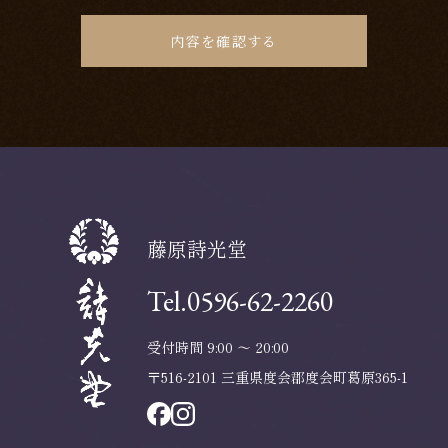
ただいたものとみなします。当社がどのようにお客様の大
切な個人情報を取扱させていただくかご理解頂くために下
記の記述規定事項をご一読下さい。
個人情報の定義
個人情報とは個人に関する情報でありその情報に含まれる
氏名・住所・生年月日・電話番号・メールアドレス・画
藤原詩光堂
像・その他の記述事項等によりその個人を識別できるもの
をいいます。
Tel.0596-62-2260
受付時間 9:00 ～ 20:00
個人情報の利用
〒516-2101 三重県度会郡度会町葛原365-1
個人情報の利用は、原則として同意を得た範囲内で行ない
ます。また収集目的以外の利用は当社の営業上最低限必要